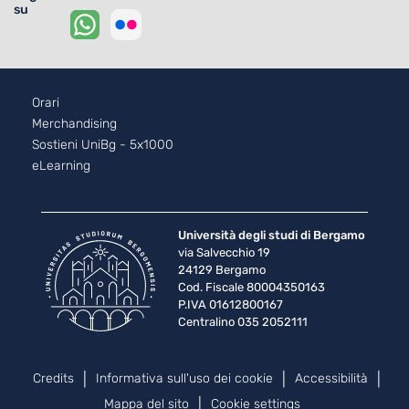
su
Footer - 2
Orari
Merchandising
Sostieni UniBg - 5x1000
eLearning
Università degli studi di Bergamo
via Salvecchio 19
24129 Bergamo
Cod. Fiscale 80004350163
P.IVA 01612800167
Centralino 035 2052111
Piè di pagina
Credits
Informativa sull'uso dei cookie
Accessibilità
Mappa del sito
Cookie settings