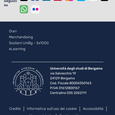
Seguici
su
Footer - 2
Orari
Merchandising
Sostieni UniBg - 5x1000
eLearning
Università degli studi di Bergamo
via Salvecchio 19
24129 Bergamo
Cod. Fiscale 80004350163
P.IVA 01612800167
Centralino 035 2052111
Piè di pagina
Credits
Informativa sull'uso dei cookie
Accessibilità