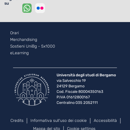
su
Footer - 2
Orari
Merchandising
Sostieni UniBg - 5x1000
eLearning
Università degli studi di Bergamo
via Salvecchio 19
24129 Bergamo
Cod. Fiscale 80004350163
P.IVA 01612800167
Centralino 035 2052111
Piè di pagina
Credits
Informativa sull'uso dei cookie
Accessibilità
Mappa del sito
Cookie settings