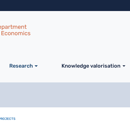
Skip to main content
ale
Research
Knowledge valorisation
PROJECTS