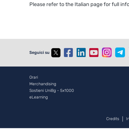
Please refer to the Italian page for full in
Seguici su
Footer - 2
Orari
Merchandising
Sostieni UniBg - 5x1000
eLearning
Piè di pagina
Credits
I